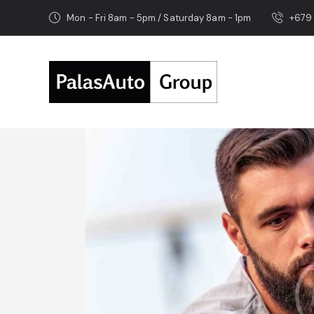
Mon - Fri 8am - 5pm / Saturday 8am - 1pm
+679