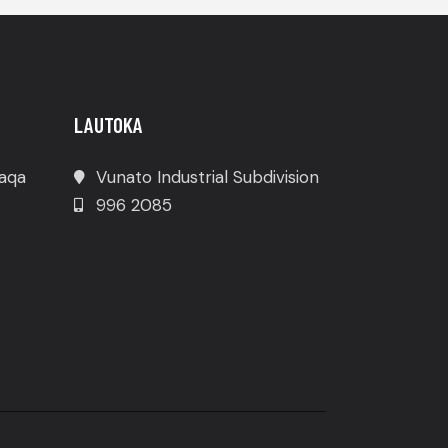
LAUTOKA
waqa
Vunato Industrial Subdivision
996 2085