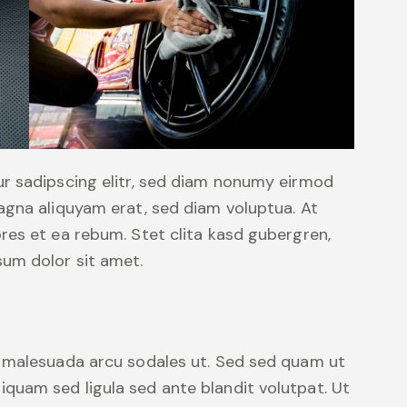
r sadipscing elitr, sed diam nonumy eirmod
agna aliquyam erat, sed diam voluptua. At
res et ea rebum. Stet clita kasd gubergren,
um dolor sit amet.
d malesuada arcu sodales ut. Sed sed quam ut
uam sed ligula sed ante blandit volutpat. Ut