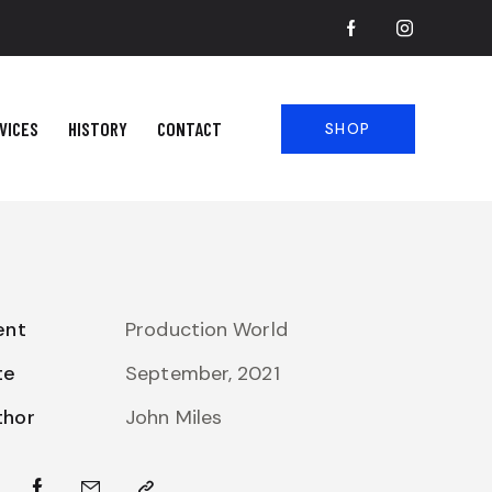
VICES
HISTORY
CONTACT
SHOP
ent
Production World
te
September, 2021
thor
John Miles