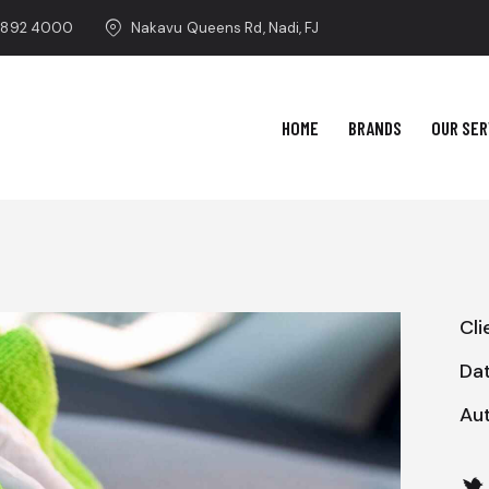
 892 4000
Nakavu Queens Rd, Nadi, FJ
HOME
BRANDS
OUR SER
Cli
Da
Au