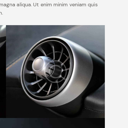
 magna aliqua. Ut enim minim veniam quis
m.