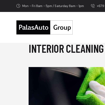
Mon - Fri 8am - 5pm / Saturday 8am - 1pm
+679
INTERIOR CLEANING